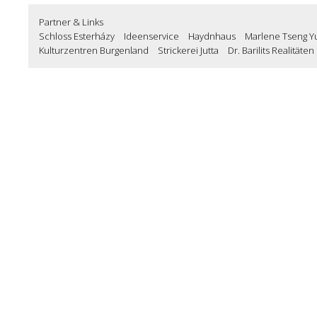
Partner & Links
Schloss Esterházy
Ideenservice
Haydnhaus
Marlene Tseng Y
Kulturzentren Burgenland
Strickerei Jutta
Dr. Barilits Realität