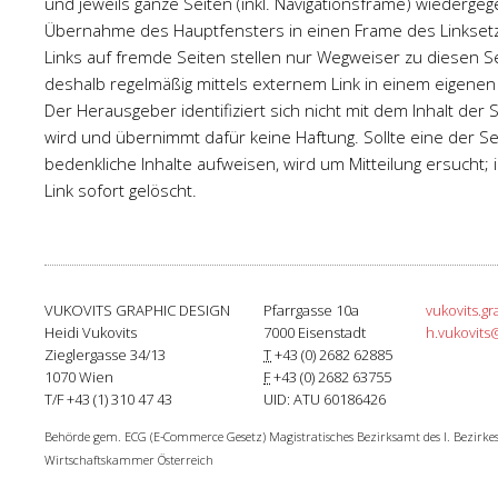
und jeweils ganze Seiten (inkl. Navigationsframe) wiederge
Übernahme des Hauptfensters in einen Frame des Linksetze
Links auf fremde Seiten stellen nur Wegweiser zu diesen S
deshalb regelmäßig mittels externem Link in einem eigenen
Der Herausgeber identifiziert sich nicht mit dem Inhalt der 
wird und übernimmt dafür keine Haftung. Sollte eine der Sei
bedenkliche Inhalte aufweisen, wird um Mitteilung ersucht; 
Link sofort gelöscht.
VUKOVITS GRAPHIC DESIGN
Pfarrgasse 10a
vukovits.g
Heidi Vukovits
7000
Eisenstadt
h.vukovits
Zieglergasse 34/13
T
+43 (0) 2682 62885
1070
Wien
F
+43 (0) 2682 63755
T/F
+43 (1) 310 47 43
UID:
ATU 60186426
Behörde gem. ECG (E-Commerce Gesetz) Magistratisches Bezirksamt des I. Bezirke
Wirtschaftskammer Österreich