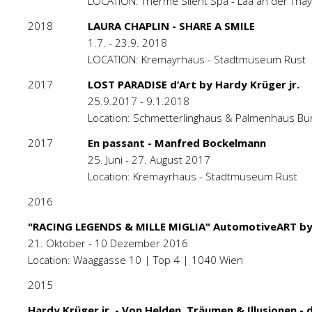
LOCATION: Therme Silent Spa - Laa an der Tha
2018
LAURA CHAPLIN - SHARE A SMILE
1.7. - 23.9. 2018
LOCATION: Kremayrhaus - Stadtmuseum Rust
2017
LOST PARADISE d‘Art by Hardy Krüger jr.
25.9.2017 - 9.1.2018
Location: Schmetterlinghaus & Palmenhaus Bu
2017
En passant - Manfred Bockelmann
25. Juni - 27. August 2017
Location: Kremayrhaus - Stadtmuseum Rust
2016
"RACING LEGENDS & MILLE MIGLIA" AutomotiveART by 
21. Oktober - 10 Dezember 2016
Location: Waaggasse 10 | Top 4 | 1040 Wien
2015
Hardy Krüger jr. - Von Helden, Träumen & Illusionen -