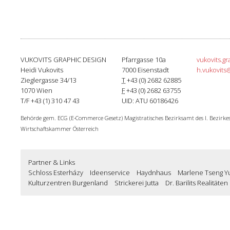
VUKOVITS GRAPHIC DESIGN
Pfarrgasse 10a
vukovits.g
Heidi Vukovits
7000
Eisenstadt
h.vukovits
Zieglergasse 34/13
T
+43 (0) 2682 62885
1070
Wien
F
+43 (0) 2682 63755
T/F
+43 (1) 310 47 43
UID:
ATU 60186426
Behörde gem. ECG (E-Commerce Gesetz) Magistratisches Bezirksamt des I. Bezirke
Wirtschaftskammer Österreich
Partner & Links
Schloss Esterházy
Ideenservice
Haydnhaus
Marlene Tseng Y
Kulturzentren Burgenland
Strickerei Jutta
Dr. Barilits Realität